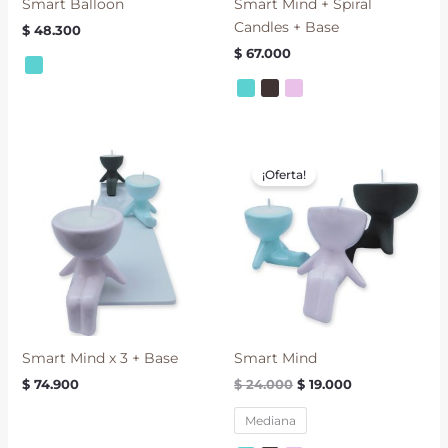
Smart Balloon
Smart Mind + Spiral
Candles + Base
$
48.300
$
67.000
El
El
precio
precio
¡Oferta!
original
actual
era:
es:
$ 24.000.
$ 19.000.
Smart Mind x 3 + Base
Smart Mind
$
74.900
$
24.000
$
19.000
Mediana