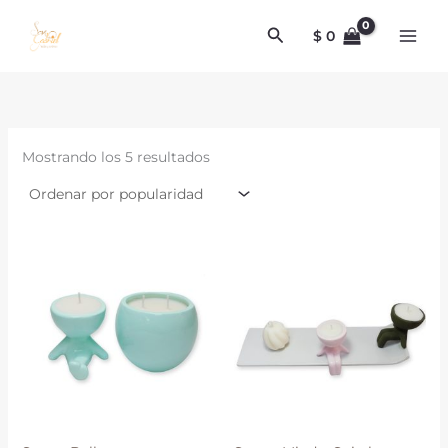
Ordenado
Ir
por
Buscar
al
popularidad
$
0
contenido
Mostrando los 5 resultados