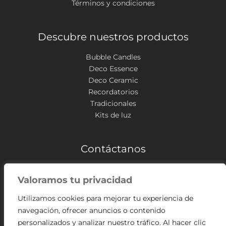
Términos y condiciones
Descubre nuestros productos
Bubble Candles
Deco Essence
Deco Ceramic
Recordatorios
Tradicionales
Kits de luz
Contáctanos
Zipaquirá – Colombia
Valoramos tu privacidad
(+57) 304 541 2307
contacto@velassangabriel.com
Utilizamos cookies para mejorar tu experiencia de
navegación, ofrecer anuncios o contenido
personalizados y analizar nuestro tráfico. Al hacer clic