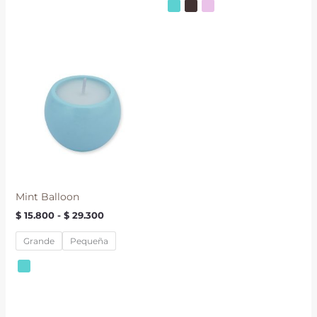
Rango
de
precios:
desde
$ 15.800
hasta
$ 29.300
Mint Balloon
$
15.800
-
$
29.300
Grande
Pequeña