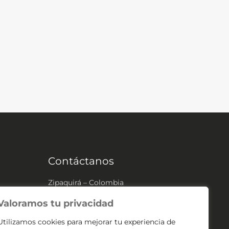
Contáctanos
Zipaquirá – Colombia
(+57) 304 541 2307
Valoramos tu privacidad
contacto@velassangabriel.com
Utilizamos cookies para mejorar tu experiencia de