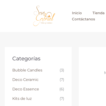
Ir
al
Inicio
Tienda
contenido
Contáctanos
Categorías
Bubble Candles
(3)
M
Deco Ceramic
(7)
Deco Essence
(6)
Kits de luz
(7)