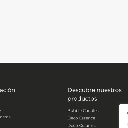
ación
Descubre nuestros
productos
s
Bubble Candles
otros
Deco Essence
Deco Ceramic