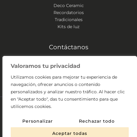
Deco Ceramic
Recordatorios
Tradicionales
Kits de luz
Contáctanos
Zipaquirá – Colombia
Valoramos tu privacidad
(+57) 304 541 2307
contacto@velassangabriel.com
Utilizamos cookies para mejorar tu experiencia de
navegación, ofrecer anuncios o contenido
personalizados y analizar nuestro tráfico. Al hacer clic
en "Aceptar todo", das tu consentimiento para que
utilicemos cookies.
2026 © Velas y Velones San Gabriel. El contenido y los
elementos visuales de este sitio web son propiedad de
Personalizar
Rechazar todo
Velas y Velones San Gabriel
Desarrollado por
Juzambrano
Aceptar todas