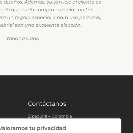
diseños. Además, su servicio al cliente es
ando que cada compra cumpla con tus
ra un regalo especial o para uso personal,
abriel son una excelente elección.
Yohana Cano
Contáctanos
Zipaquirá – Colombia
(+57) 304 541 2307
Valoramos tu privacidad
contacto@velassangabriel.com