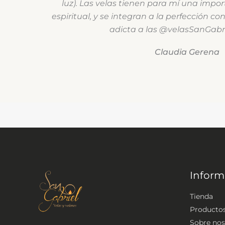
luz). Las velas tienen para mí una impo
espiritual, y se integran a la perfección co
adicta a las @velasSanGabriel
Claudia Gerena
Inform
Tienda
Producto
Sobre nos