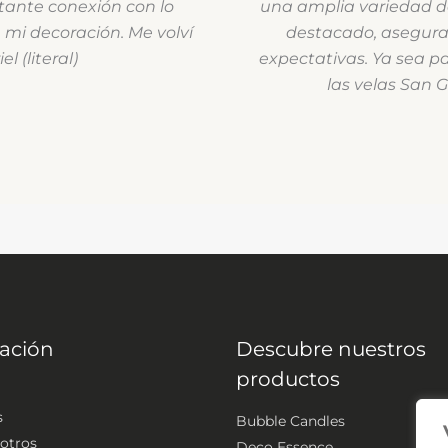
rtante conexión con lo
una amplia variedad de 
n mi decoración. Me volví
destacado, asegur
 (literal)
expectativas. Ya sea pa
las velas San G
ación
Descubre nuestros
productos
s
Bubble Candles
otros
Deco Essence