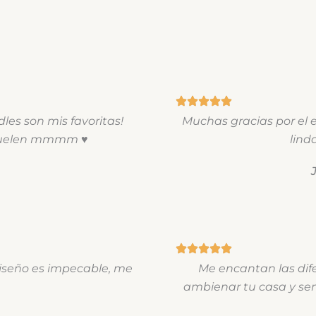
les son mis favoritas!
Muchas gracias por el 
 huelen mmmm ♥
lind
diseño es impecable, me
Me encantan las dife
ambienar tu casa y se