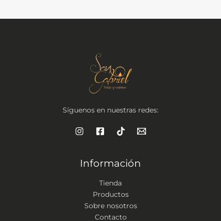
R
.
T
A
Síguenos en nuestras redes:
Información
Tienda
Productos
Sobre nosotros
Contacto