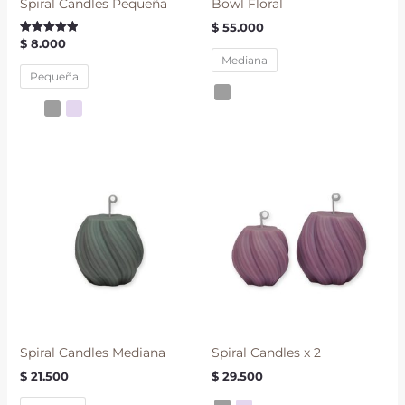
Spiral Candles Pequeña
Bowl Floral
$
55.000
$
8.000
Valorado con
5.00
Mediana
de 5
Pequeña
Spiral Candles Mediana
Spiral Candles x 2
$
21.500
$
29.500