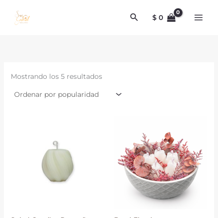
Ordenado
Ir
por
Buscar
al
popularidad
$
0
contenido
Mostrando los 5 resultados