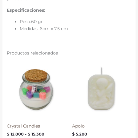
Especificaciones:
Peso:60 gr
Medidas: 6cm x 7.5 cm
Productos relacionados
Rango
de
precios:
desde
$ 12.000
hasta
$ 15.300
Crystal Candles
Apolo
$
12.000
-
$
15.300
$
5.200