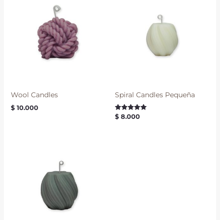
Wool Candles
Spiral Candles Pequeña
$
10.000
$
8.000
Valorado con
5.00
de 5