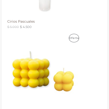
e
:
E
r
$
a
N
:
4
$
.
Cirios Pascuales
O
5
5
0
$
5.000
$
4.500
F
.
0
0
.
R
0
E
P
Oferta
a
0
n
.
R
R
g
o
T
O
d
e
A
D
p
r
U
e
c
C
i
o
T
s
:
O
d
e
E
s
d