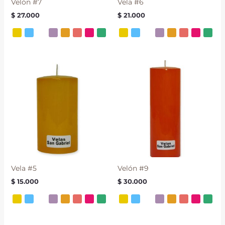
Velón #7
Vela #6
$
27.000
$
21.000
Vela #5
Velón #9
$
15.000
$
30.000