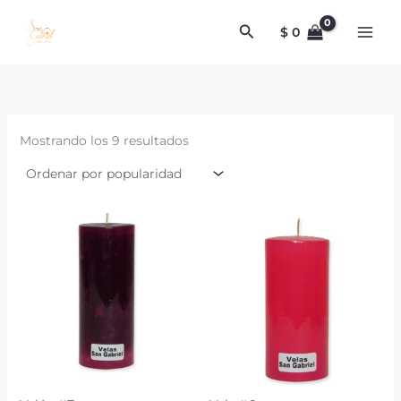
Ordenado
Ir
por
Buscar
al
popularidad
$
0
contenido
Mostrando los 9 resultados