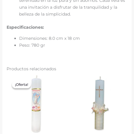
serenidad en la luz pura y sin adornos. Cada vela es
una invitación a disfrutar de la tranquilidad y la
belleza de la simplicidad.
Especificaciones:
Dimensiones: 8.0 cm x 18 cm
Peso: 780 gr
Productos relacionados
El
El
precio
precio
¡Oferta!
¡Oferta!
original
actual
era:
es:
$ 5.000.
$ 4.500.