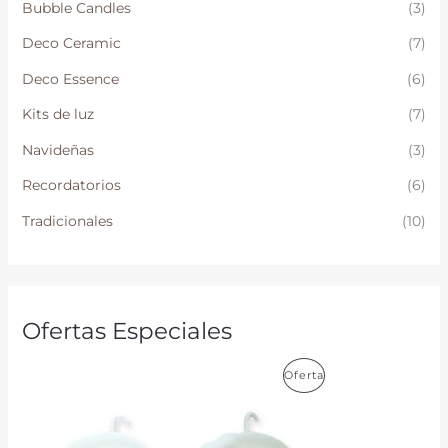
Bubble Candles
(3)
Deco Ceramic
(7)
Deco Essence
(6)
Kits de luz
(7)
Navideñas
(3)
Recordatorios
(6)
Tradicionales
(10)
Ofertas Especiales
E
E
P
Oferta
l
l
p
p
R
r
r
e
e
O