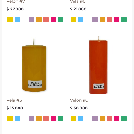
Velón #7
Vela #6
$
27.000
$
21.000
Vela #5
Velón #9
$
15.000
$
30.000