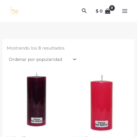
Ordenado
Ir
por
Buscar
al
popularidad
$
0
contenido
Mostrando los 8 resultados