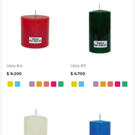
Vela #4
Vela #3
$
8.200
$
6.700