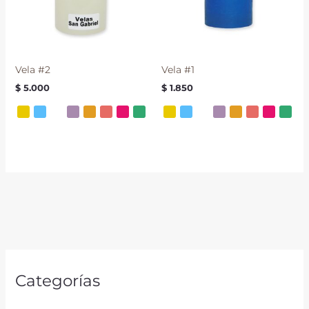
Vela #2
Vela #1
$
5.000
$
1.850
Categorías