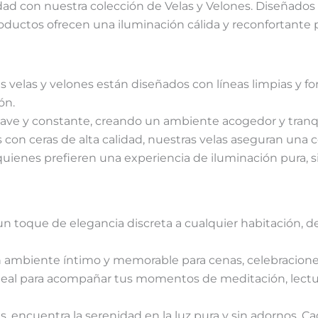
idad con nuestra colección de Velas y Velones. Diseñados 
oductos ofrecen una iluminación cálida y reconfortante p
 velas y velones están diseñados con líneas limpias y for
ón.
uave y constante, creando un ambiente acogedor y tranqu
s con ceras de alta calidad, nuestras velas aseguran una
uienes prefieren una experiencia de iluminación pura, sin
un toque de elegancia discreta a cualquier habitación, 
n ambiente íntimo y memorable para cenas, celebraciones
eal para acompañar tus momentos de meditación, lectur
, encuentra la serenidad en la luz pura y sin adornos. Ca