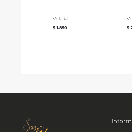
Vela #1
Ve
$
1.850
$
Inform