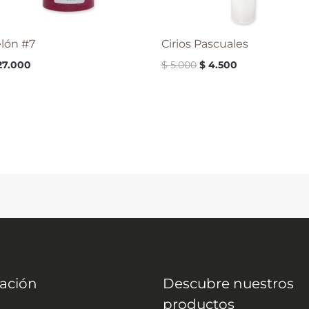
lón #7
Cirios Pascuales
27.000
$
5.000
$
4.500
ación
Descubre nuestros
productos